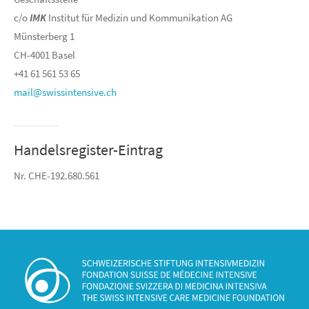
c/o
IMK
Institut für Medizin und Kommunikation AG
Münsterberg 1
CH-4001 Basel
+41 61 561 53 65
mail@swissintensive.ch
Handelsregister-Eintrag
Nr. CHE-192.680.561