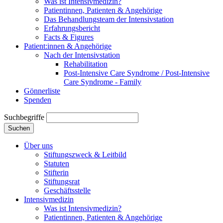
Was ist Intensivmedizin?
Patientinnen, Patienten & Angehörige
Das Behandlungsteam der Intensivstation
Erfahrungsbericht
Facts & Figures
Patient:innen & Angehörige
Nach der Intensivstation
Rehabilitation
Post-Intensive Care Syndrome / Post-Intensive
Care Syndrome - Family
Gönnerliste
Spenden
Suchbegriffe
Suchen
Über uns
Stiftungszweck & Leitbild
Statuten
Stifterin
Stiftungsrat
Geschäftsstelle
Intensivmedizin
Was ist Intensivmedizin?
Patientinnen, Patienten & Angehörige