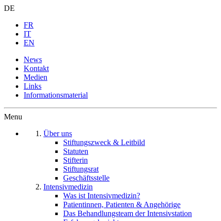
DE
FR
IT
EN
News
Kontakt
Medien
Links
Informationsmaterial
Menu
Über uns
Stiftungszweck & Leitbild
Statuten
Stifterin
Stiftungsrat
Geschäftsstelle
Intensivmedizin
Was ist Intensivmedizin?
Patientinnen, Patienten & Angehörige
Das Behandlungsteam der Intensivstation