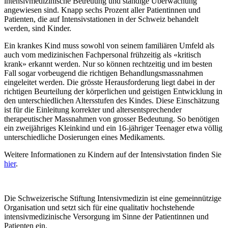
intensivmedizinische Betreuung und ständige Überwachung
angewiesen sind. Knapp sechs Prozent aller Patientinnen und
Patienten, die auf Intensivstationen in der Schweiz behandelt
werden, sind Kinder.
Ein krankes Kind muss sowohl von seinem familiären Umfeld als
auch vom medizinischen Fachpersonal frühzeitig als «kritisch
krank» erkannt werden. Nur so können rechtzeitig und im besten
Fall sogar vorbeugend die richtigen Behandlungsmassnahmen
eingeleitet werden. Die grösste Herausforderung liegt dabei in der
richtigen Beurteilung der körperlichen und geistigen Entwicklung in
den unterschiedlichen Altersstufen des Kindes. Diese Einschätzung
ist für die Einleitung korrekter und altersentsprechender
therapeutischer Massnahmen von grosser Bedeutung. So benötigen
ein zweijähriges Kleinkind und ein 16-jähriger Teenager etwa völlig
unterschiedliche Dosierungen eines Medikaments.
Weitere Informationen zu Kindern auf der Intensivstation finden Sie
hier
.
Die Schweizerische Stiftung Intensivmedizin ist eine gemeinnützige
Organisation und setzt sich für eine qualitativ hochstehende
intensivmedizinische Versorgung im Sinne der Patientinnen und
Patienten ein.