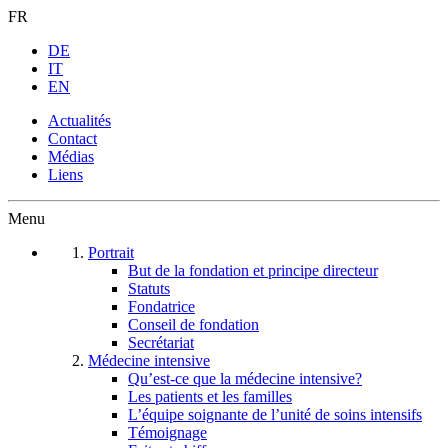
FR
DE
IT
EN
Actualités
Contact
Médias
Liens
Menu
Portrait
But de la fondation et principe directeur
Statuts
Fondatrice
Conseil de fondation
Secrétariat
Médecine intensive
Qu’est-ce que la médecine intensive?
Les patients et les familles
L’équipe soignante de l’unité de soins intensifs
Témoignage