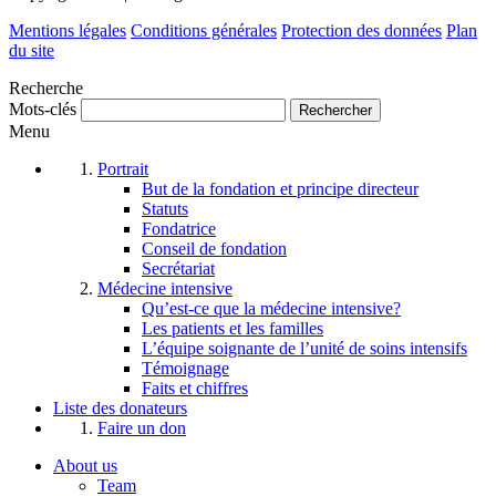
Mentions légales
Conditions générales
Protection des données
Plan
du site
Recherche
Mots-clés
Menu
Portrait
But de la fondation et principe directeur
Statuts
Fondatrice
Conseil de fondation
Secrétariat
Médecine intensive
Qu’est-ce que la médecine intensive?
Les patients et les familles
L’équipe soignante de l’unité de soins intensifs
Témoignage
Faits et chiffres
Liste des donateurs
Faire un don
About us
Team