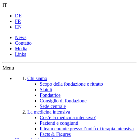
IT
DE
FR
EN
News
Contatto
Media
Links
Menu
Chi siamo
Scopo della fondazione e ritratto
Statuti
Fondatrice
Consiglio di fondazione
Sede centrale
La medicina intensiva
Cos’è la medicina intensiva?
Pazienti e congiunti
Il team curante presso l’unità di terapia intensiva
Facts & Figures