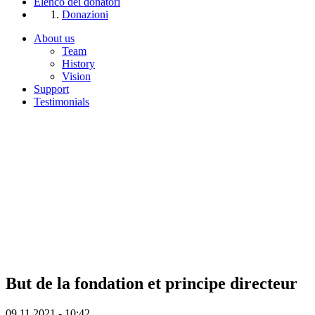
Elenco dei donatori
Donazioni
About us
Team
History
Vision
Support
Testimonials
But de la fondation et principe directeur
09.11.2021 - 10:42